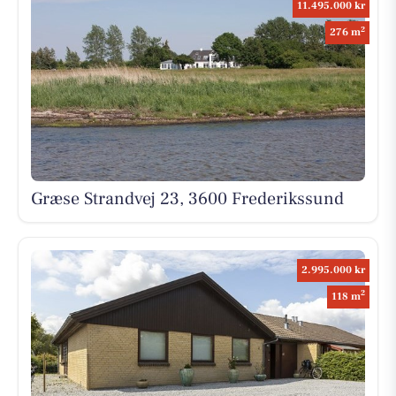
11.495.000 kr
2
276 m
Græse Strandvej 23, 3600 Frederikssund
2.995.000 kr
2
118 m