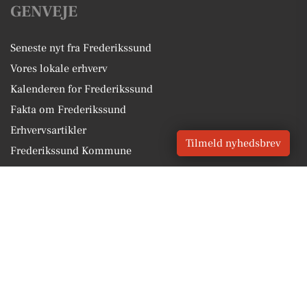
GENVEJE
Seneste nyt fra Frederikssund
Vores lokale erhverv
Kalenderen for Frederikssund
Fakta om Frederikssund
Erhvervsartikler
Tilmeld nyhedsbrev
Frederikssund Kommune
Få en gratis salgsvurdering
Sponsoreret indhold
Vores Digital © 2026
Kontakt VORES Digital
CVR: 41179082