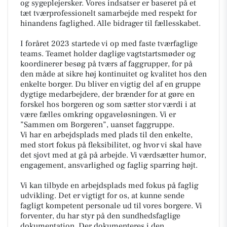
og sygeplejersker. Vores indsatser er baseret på et
tæt tværprofessionelt samarbejde med respekt for
hinandens faglighed. Alle bidrager til fællesskabet.
I foråret 2023 startede vi op med faste tværfaglige
teams. Teamet holder daglige vagtstartsmøder og
koordinerer besøg på tværs af faggrupper, for på
den måde at sikre høj kontinuitet og kvalitet hos den
enkelte borger. Du bliver en vigtig del af en gruppe
dygtige medarbejdere, der brænder for at gøre en
forskel hos borgeren og som sætter stor værdi i at
være fælles omkring opgaveløsningen. Vi er
”Sammen om Borgeren”, uanset faggruppe.
Vi har en arbejdsplads med plads til den enkelte,
med stort fokus på fleksibilitet, og hvor vi skal have
det sjovt med at gå på arbejde. Vi værdsætter humor,
engagement, ansvarlighed og faglig sparring højt.
Vi kan tilbyde en arbejdsplads med fokus på faglig
udvikling. Det er vigtigt for os, at kunne sende
fagligt kompetent personale ud til vores borgere. Vi
forventer, du har styr på den sundhedsfaglige
dokumentation. Der dokumenteres i den