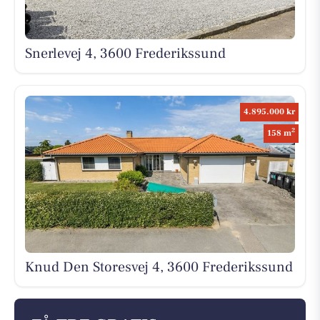
Snerlevej 4, 3600 Frederikssund
4.895.000 kr
2
158 m
Knud Den Storesvej 4, 3600 Frederikssund