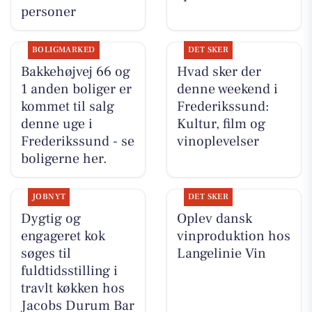
personer
BOLIGMARKED
DET SKER
Bakkehøjvej 66 og
Hvad sker der
1 anden boliger er
denne weekend i
kommet til salg
Frederikssund:
denne uge i
Kultur, film og
Frederikssund - se
vinoplevelser
boligerne her.
JOBNYT
DET SKER
Dygtig og
Oplev dansk
engageret kok
vinproduktion hos
søges til
Langelinie Vin
fuldtidsstilling i
travlt køkken hos
Jacobs Durum Bar