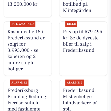
13.200.000 kr
botilbud på
Klintegården
BOLIGMARKED
BILER
Kastaniealle 16 i
Pris op til 579.495
Frederikssund er
kr! Se de dyreste
solgt for
biler til salg i
3.995.000 - se
Frederikssund
køberen og 2
andre solgte
boliger
ALARM112
ALARM112
Frederiksborg
Frederikssund:
Brand og Redning:
Mistænkelige
Færdselsuheld
håndværkere på
med fastklemte
spil