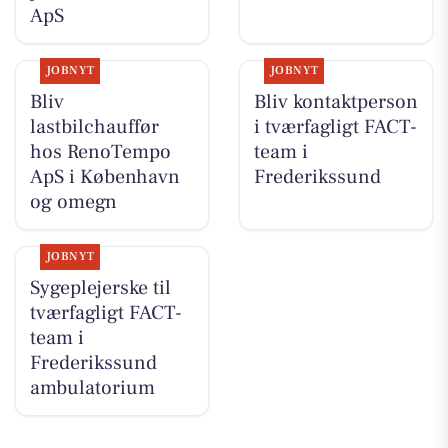
ApS
JOBNYT
JOBNYT
Bliv
Bliv kontaktperson
lastbilchauffør
i tværfagligt FACT-
hos RenoTempo
team i
ApS i København
Frederikssund
og omegn
JOBNYT
Sygeplejerske til
tværfagligt FACT-
team i
Frederikssund
ambulatorium