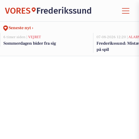
VORES
Frederikssund
Seneste nyt ›
6 timer siden |
VEJRET
07-08-2026 12:20 |
ALAR
Sommerdagen bider fra sig
Frederikssund: Mist
på spil