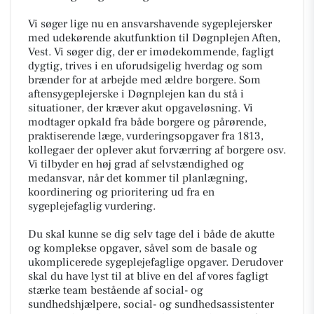
Vi søger lige nu en ansvarshavende sygeplejersker
med udekørende akutfunktion til Døgnplejen Aften,
Vest. Vi søger dig, der er imødekommende, fagligt
dygtig, trives i en uforudsigelig hverdag og som
brænder for at arbejde med ældre borgere. Som
aftensygeplejerske i Døgnplejen kan du stå i
situationer, der kræver akut opgaveløsning. Vi
modtager opkald fra både borgere og pårørende,
praktiserende læge, vurderingsopgaver fra 1813,
kollegaer der oplever akut forværring af borgere osv.
Vi tilbyder en høj grad af selvstændighed og
medansvar, når det kommer til planlægning,
koordinering og prioritering ud fra en
sygeplejefaglig vurdering.
Du skal kunne se dig selv tage del i både de akutte
og komplekse opgaver, såvel som de basale og
ukomplicerede sygeplejefaglige opgaver. Derudover
skal du have lyst til at blive en del af vores fagligt
stærke team bestående af social- og
sundhedshjælpere, social- og sundhedsassistenter