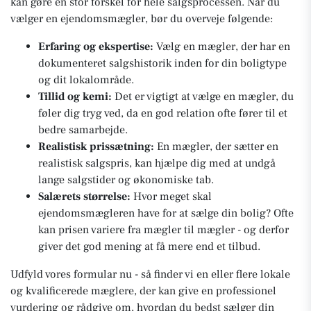
kan gøre en stor forskel for hele salgsprocessen. Når du
vælger en ejendomsmægler, bør du overveje følgende:
Erfaring og ekspertise:
Vælg en mægler, der har en
dokumenteret salgshistorik inden for din boligtype
og dit lokalområde.
Tillid og kemi:
Det er vigtigt at vælge en mægler, du
føler dig tryg ved, da en god relation ofte fører til et
bedre samarbejde.
Realistisk prissætning:
En mægler, der sætter en
realistisk salgspris, kan hjælpe dig med at undgå
lange salgstider og økonomiske tab.
Salærets størrelse:
Hvor meget skal
ejendomsmægleren have for at sælge din bolig? Ofte
kan prisen variere fra mægler til mægler - og derfor
giver det god mening at få mere end et tilbud.
Udfyld vores formular nu - så finder vi en eller flere lokale
og kvalificerede mæglere, der kan give en professionel
vurdering og rådgive om, hvordan du bedst sælger din