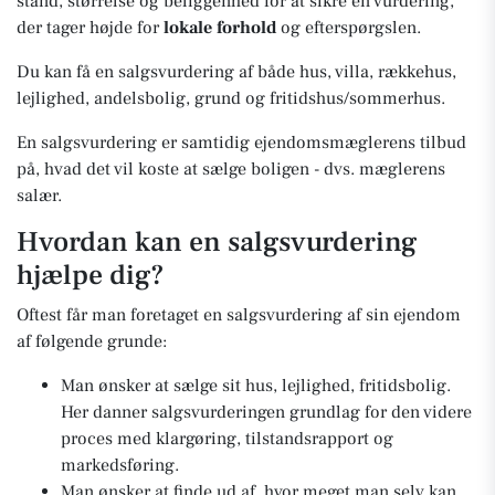
stand, størrelse og beliggenhed for at sikre en vurdering,
der tager højde for
lokale forhold
og efterspørgslen.
Du kan få en salgsvurdering af både hus, villa, rækkehus,
lejlighed, andelsbolig, grund og fritidshus/sommerhus.
En salgsvurdering er samtidig ejendomsmæglerens tilbud
på, hvad det vil koste at sælge boligen - dvs. mæglerens
salær.
Hvordan kan en salgsvurdering
hjælpe dig?
Oftest får man foretaget en salgsvurdering af sin ejendom
af følgende grunde:
Man ønsker at sælge sit hus, lejlighed, fritidsbolig.
Her danner salgsvurderingen grundlag for den videre
proces med klargøring, tilstandsrapport og
markedsføring.
Man ønsker at finde ud af, hvor meget man selv kan