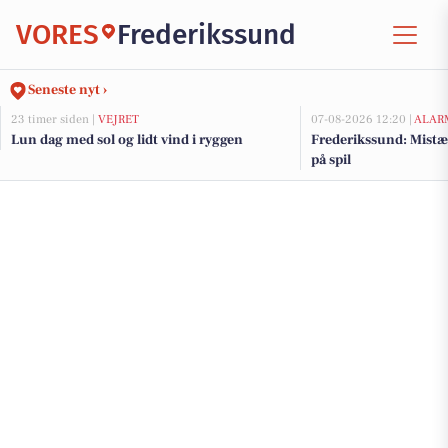
VORES
Frederikssund
Seneste nyt ›
23 timer siden |
VEJRET
07-08-2026 12:20 |
ALAR
Lun dag med sol og lidt vind i ryggen
Frederikssund: Mist
på spil