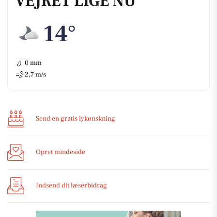
VEJRET LIGE NU
14°
💧
0 mm
💨
2,7 m/s
Send en gratis lykønskning
Opret mindeside
Indsend dit læserbidrag