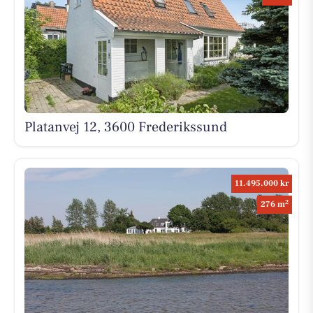
Platanvej 12, 3600 Frederikssund
11.495.000 kr
2
276 m