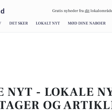
nd
Gratis nyheder fra
dit
lokalområde
V
DET SKER
LOKALT NYT
MØD DINE NABOER
E NYT - LOKALE N
TAGER OG ARTIKL