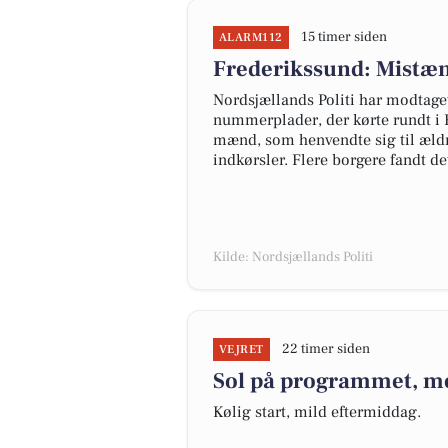
15 timer siden
ALARM112
Frederikssund: Mistæn
Nordsjællands Politi har modtage
nummerplader, der kørte rundt i 
mænd, som henvendte sig til ældr
indkørsler. Flere borgere fandt de
Kilde: Nordsjællands Politi
22 timer siden
VEJRET
Sol på programmet, me
Kølig start, mild eftermiddag.