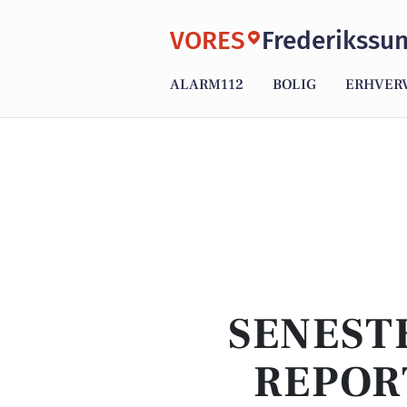
VORES
Frederikssu
ALARM112
BOLIG
ERHVER
SENEST
REPOR