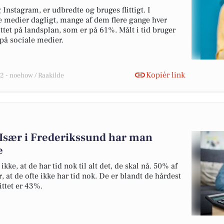
nstagram, er udbredte og bruges flittigt. I
 medier dagligt, mange af dem flere gange hver
tet på landsplan, som er på 61%. Målt i tid bruger
på sociale medier.
Kopiér link
 - noehow / Raakilde
 Især i Frederikssund har man
e
kke, at de har tid nok til alt det, de skal nå. 50% af
 at de ofte ikke har tid nok. De er blandt de hårdest
ttet er 43%.