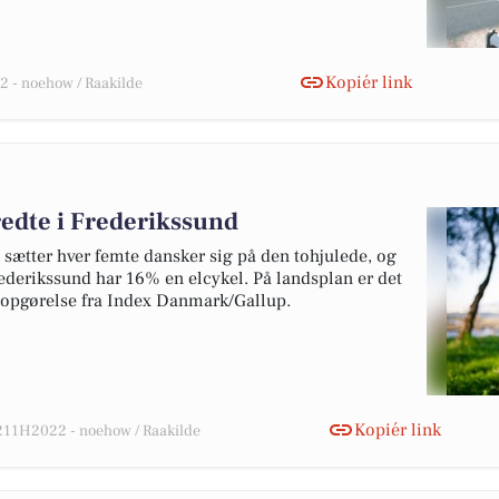
Kopiér link
 - noehow / Raakilde
redte i Frederikssund
 sætter hver femte dansker sig på den tohjulede, og
 Frederikssund har 16% en elcykel. På landsplan er det
e opgørelse fra Index Danmark/Gallup.
Kopiér link
11H2022 - noehow / Raakilde