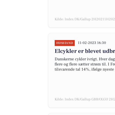
Kilde: Index DK/Gallup 2H20211H2022
11-02-2023 16:30
HUSSTAND
Elcykler er blevet udb
Danskerne cykler ivrigt. Hver dag
flere og flere sætter strøm til. I
tilsvarende tal 14%, ifølge nyest
Kilde: Index DK/Gallup GBR/OLGU 2H2