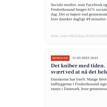
Sociale medier, som Facebook og I
Frederikssund bruger 61% sociale
dag. Det er højere end gennemsnit
hver dansker dagligt 49 minutter 
Kilde: Index DK/Gallup 2H20211H2022
11-03-2023 18:01
HUSSTAND
Det kniber med tiden.
svært ved at nå det hel
Danskerne har travlt. Mange føler i
indbyggerne i Frederikssund siger,
ramte i Danmark, hvor gennemsni