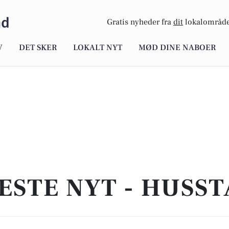
nd
Gratis nyheder fra
dit
lokalområde
V
DET SKER
LOKALT NYT
MØD DINE NABOER
ESTE NYT - HUSS