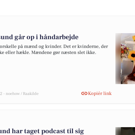
sund går op i håndarbejde
 forskelle på mænd og kvinder. Det er kvinderne, der
kke eller hækle. Mændene gør næsten slet ikke.
Kopiér link
 - noehow / Raakilde
nd har taget podcast til sig