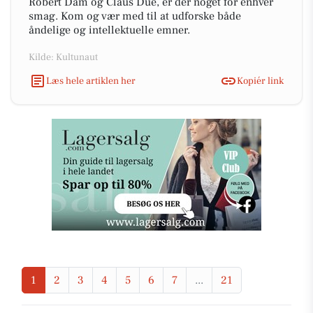
Robert Dam og Claus Due, er der noget for enhver
smag. Kom og vær med til at udforske både
åndelige og intellektuelle emner.
Kilde: Kultunaut
Læs hele artiklen her
Kopiér link
1
2
3
4
5
6
7
...
21