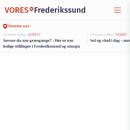
VORES
Frederikssund
Seneste nyt ›
13 timer siden |
JOBNYT
19 timer siden |
VEJRET
Savner du nye græsgange? - Her er nye
Sol og vind i dag – me
ledige stillinger i Frederikssund og omegn