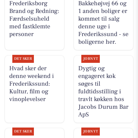
Frederiksborg
Bakkehøjvej 66 og
Brand og Redning:
1 anden boliger er
Færdselsuheld
kommet til salg
med fastklemte
denne uge i
personer
Frederikssund - se
boligerne her.
DET SKER
JOBNYT
Hvad sker der
Dygtig og
denne weekend i
engageret kok
Frederikssund:
søges til
Kultur, film og
fuldtidsstilling i
vinoplevelser
travlt køkken hos
Jacobs Durum Bar
ApS
DET SKER
JOBNYT