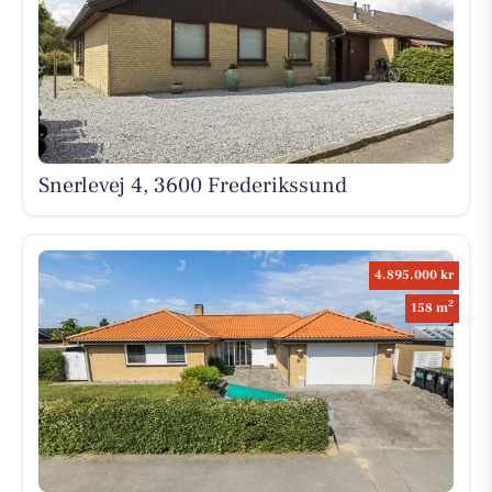
Snerlevej 4, 3600 Frederikssund
4.895.000 kr
2
158 m