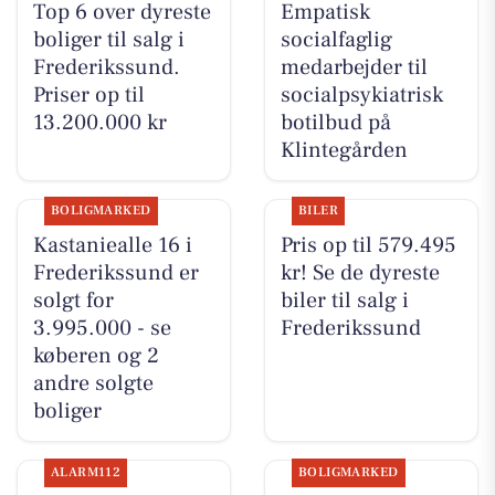
Top 6 over dyreste
Empatisk
boliger til salg i
socialfaglig
Frederikssund.
medarbejder til
Priser op til
socialpsykiatrisk
13.200.000 kr
botilbud på
Klintegården
BOLIGMARKED
BILER
Kastaniealle 16 i
Pris op til 579.495
Frederikssund er
kr! Se de dyreste
solgt for
biler til salg i
3.995.000 - se
Frederikssund
køberen og 2
andre solgte
boliger
ALARM112
BOLIGMARKED