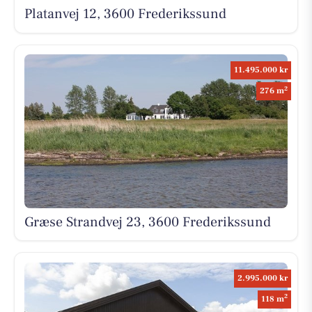
Platanvej 12, 3600 Frederikssund
11.495.000 kr
2
276 m
Græse Strandvej 23, 3600 Frederikssund
2.995.000 kr
2
118 m