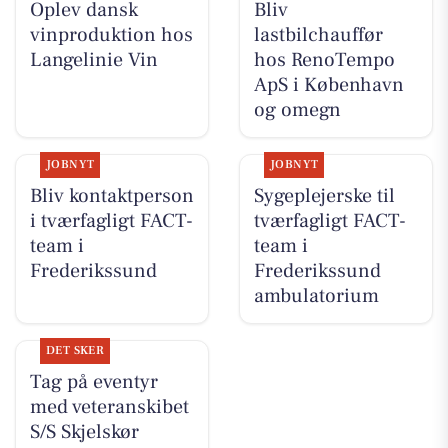
Oplev dansk
Bliv
vinproduktion hos
lastbilchauffør
Langelinie Vin
hos RenoTempo
ApS i København
og omegn
JOBNYT
JOBNYT
Bliv kontaktperson
Sygeplejerske til
i tværfagligt FACT-
tværfagligt FACT-
team i
team i
Frederikssund
Frederikssund
ambulatorium
DET SKER
Tag på eventyr
med veteranskibet
S/S Skjelskør