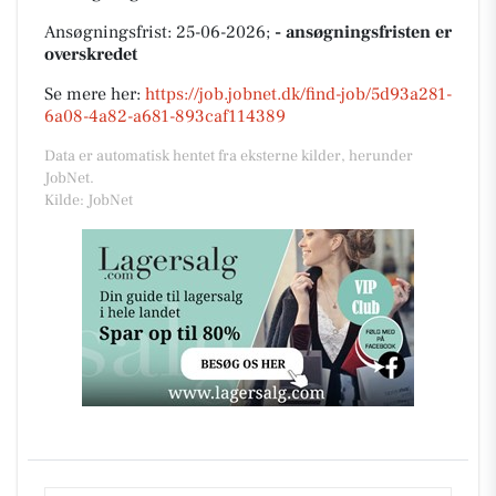
Ansøgningsfrist: 25-06-2026;
- ansøgningsfristen er
overskredet
Se mere her:
https://job.jobnet.dk/find-job/5d93a281-
6a08-4a82-a681-893caf114389
Data er automatisk hentet fra eksterne kilder, herunder
JobNet.
Kilde: JobNet