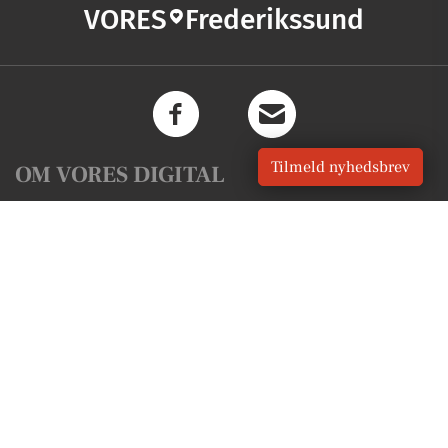
VORES
Frederikssund
Tilmeld nyhedsbrev
OM VORES DIGITAL
Om os
For annoncører
Vilkår og Privatlivspolitik
Kontakt VORES Digital
Administrer samtykke
GENVEJE