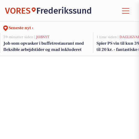
VORES
Frederikssund
Seneste nyt ›
39 minutter siden |
JOBNYT
1 time siden |
DAGLIGVA
Job som opvasker i buffetrestaurant med
Spier PS vin til kun 39
fleksible arbejdstider og mad inkluderet
til 20 kr. - fantastisk