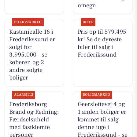
omegn
BOLIGMARKED
BILER
Kastaniealle 16 i
Pris op til 579.495
Frederikssund er
kr! Se de dyreste
solgt for
biler til salg i
3.995.000 - se
Frederikssund
køberen og 2
andre solgte
boliger
ALARM112
BOLIGMARKED
Frederiksborg
Geerslettevej 4 og
Brand og Redning:
1 anden boliger er
Færdselsuheld
kommet til salg
med fastklemte
denne uge i
personer
Frederikssund - se