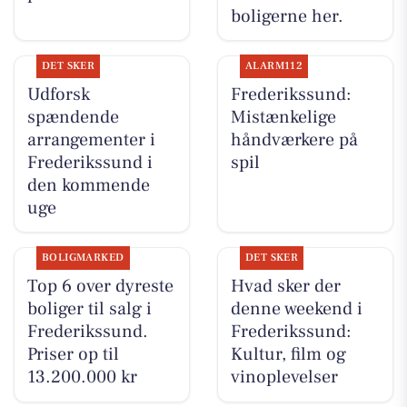
boligerne her.
DET SKER
ALARM112
Udforsk
Frederikssund:
spændende
Mistænkelige
arrangementer i
håndværkere på
Frederikssund i
spil
den kommende
uge
BOLIGMARKED
DET SKER
Top 6 over dyreste
Hvad sker der
boliger til salg i
denne weekend i
Frederikssund.
Frederikssund:
Priser op til
Kultur, film og
13.200.000 kr
vinoplevelser