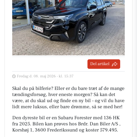
Del artikel
Fredag d. 08. maj 2026 - kl. 15:37
Skal du på bilferie? Eller er du bare træt af de mange
tændingsforsøg, hver eneste morgen? Så kan det
være, at du skal ud og finde en ny bil - og vil du have
lidt mere luksus, eller bare drømme, så se med her!
Den dyreste bil er en Subaru Forester med 136 HK
fra 2025. Bilen kan prøves hos Brdr. Dan Biler A/S ,
Korshøj 1, 3600 Frederikssund og koster 579.495.