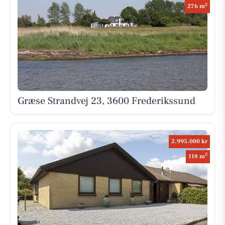
2
276 m
Græse Strandvej 23, 3600 Frederikssund
2.995.000 kr
2
118 m