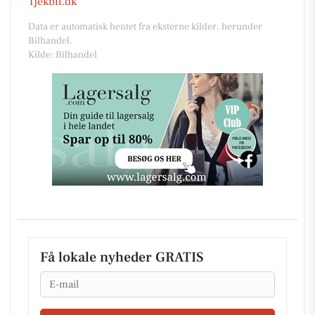
Tjekbil.dk
Data er automatisk hentet fra eksterne kilder, herunder
Bilhandel.
Kilde: Bilhandel
Få lokale nyheder GRATIS
Email