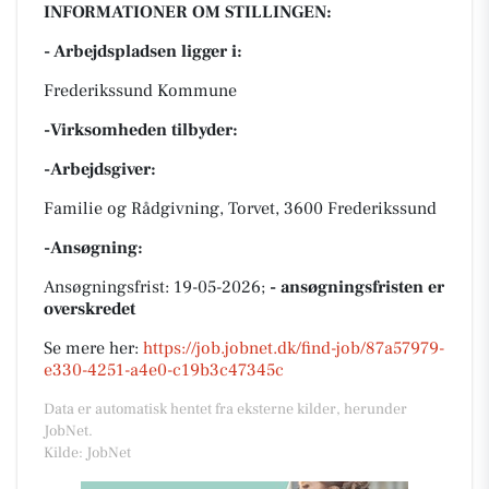
INFORMATIONER OM STILLINGEN:
- Arbejdspladsen ligger i:
Frederikssund Kommune
-Virksomheden tilbyder:
-Arbejdsgiver:
Familie og Rådgivning, Torvet, 3600 Frederikssund
-Ansøgning:
Ansøgningsfrist: 19-05-2026;
- ansøgningsfristen er
overskredet
Se mere her:
https://job.jobnet.dk/find-job/87a57979-
e330-4251-a4e0-c19b3c47345c
Data er automatisk hentet fra eksterne kilder, herunder
JobNet.
Kilde: JobNet