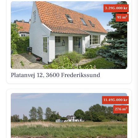
3.295.000 kr
2
95 m
Platanvej 12, 3600 Frederikssund
11.495.000 kr
2
276 m