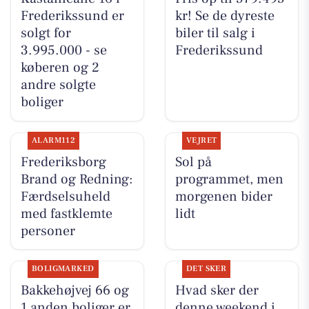
Frederikssund er
kr! Se de dyreste
solgt for
biler til salg i
3.995.000 - se
Frederikssund
køberen og 2
andre solgte
boliger
ALARM112
VEJRET
Frederiksborg
Sol på
Brand og Redning:
programmet, men
Færdselsuheld
morgenen bider
med fastklemte
lidt
personer
BOLIGMARKED
DET SKER
Bakkehøjvej 66 og
Hvad sker der
1 anden boliger er
denne weekend i