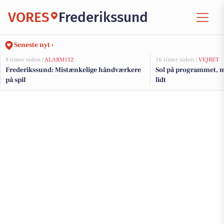
VORES
Frederikssund
Seneste nyt ›
8 timer siden |
ALARM112
16 timer siden |
VEJRET
Frederikssund: Mistænkelige håndværkere
Sol på programmet, 
på spil
lidt