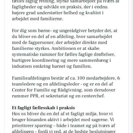
fælles faglig retning, styrke samarbejdet på tværs af
fagligheder og udvikle en praksis, der i endnu
højere grad understøtter helhed og kvalitet i
arbejdet med familierne.
For dig som børne- og ungerådgiver betyder det, at
du bliver en del af en afdeling, hvor samarbejdet
med de fagpersoner, der arbejder direkte med
familierne styrkes. Ambitionen er at skabe
systematiske rammer for fælles faglige drøftelser,
hurtigere koordinering og mere sammenhæng i
indsatsen omkring barnet og familien.
Familieafdelingen består af ca. 100 medarbejdere, 6
teamledere og en afdelingsleder - og er en del af
Center for Familie og Rådgivning, som derudover
rummer PPR, et sekretariat og en centerchef.
Et fagligt fællesskab i praksis
Hos os bliver du en del af et fagligt miljø, hvor vi
bruger hinanden aktivt i arbejdet med sagerne. Vi
prioriterer sparring – både i teamet og på tværs af
afdelingen – fordi vi ved, at de bedste beslutninger