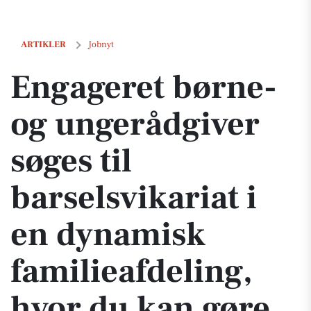
Engageret børne- og ungerådgiver søges til barselsvikariat i en dyn
ARTIKLER
Jobnyt
Engageret børne-
og ungerådgiver
søges til
barselsvikariat i
en dynamisk
familieafdeling,
hvor du kan gøre