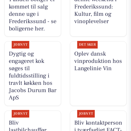
kommet til salg
Frederikssund:
denne uge i
Kultur, film og
Frederikssund - se
vinoplevelser
boligerne her.
JOBNYT
DET SKER
Dygtig og
Oplev dansk
engageret kok
vinproduktion hos
søges til
Langelinie Vin
fuldtidsstilling i
travlt køkken hos
Jacobs Durum Bar
ApS
JOBNYT
JOBNYT
Bliv
Bliv kontaktperson
lastbilchauffør
i tværfagligt FACT-