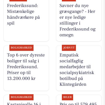
Frederikssund:
Savner du nye
Mistænkelige
græsgange? - Her
håndværkere på
er nye ledige
spil
stillinger i
Frederikssund og
omegn
BOLIGMARKED
JOBNYT
Top 6 over dyreste
Empatisk
boliger til salg i
socialfaglig
Frederikssund.
medarbejder til
Priser op til
socialpsykiatrisk
13.200.000 kr
botilbud på
Klintegården
BOLIGMARKED
BILER
Kastaniealle 16 i
Pris op til 579.495