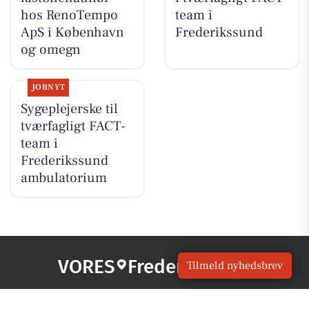
hos RenoTempo
team i
ApS i København
Frederikssund
og omegn
JOBNYT
Sygeplejerske til
tværfagligt FACT-
team i
Frederikssund
ambulatorium
VORES
Frederikssund
Tilmeld nyhedsbrev