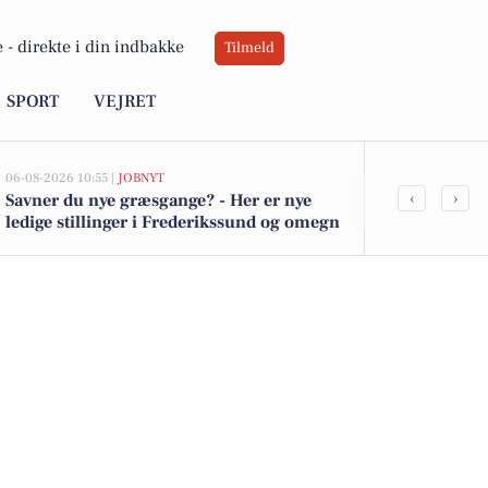
 -
direkte i din indbakke
Tilmeld
SPORT
VEJRET
06-08-2026 10:55 |
JOBNYT
05-08-2026 13:02
‹
›
Savner du nye græsgange? - Her er nye
Top 6 over dy
ledige stillinger i Frederikssund og omegn
Frederikssun