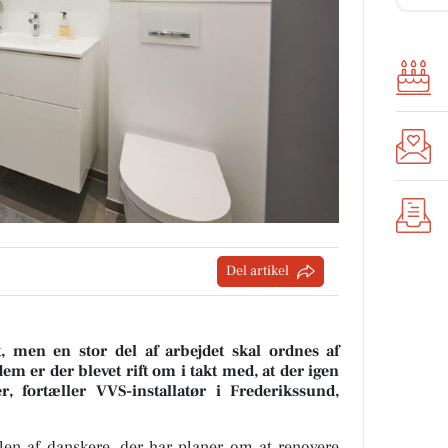
Del artikel
t, men en stor del af arbejdet skal ordnes af
dem er der blevet rift om
i takt med, at der igen
fortæller VVS-installatør i Frederikssund,
elen af danskere, der har planer om at renovere