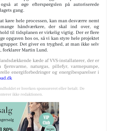
også at øge efterspørgslen på autoriserede
slagets gang.
 at køre hele processen, kan man desværre nemt
r mange håndværkere, der skal ind over, og
ld til tidsplanen er virkelig vigtig. Der er flere
ge opgaven hos os, så vi kan styre hele projektet
grupper. Det giver en tryghed, at man ikke selv
,
forklarer Martin Lund.
 landsdækkende kæde af VVS-installatører, der er
m fjernvarme, naturgas, pillefyr, varmepumpe,
relle energiforbedringer og energibesparelser i
ad.dk
Indholdet er hverken sponsoreret eller betalt. De
nterer ikke redaktionen.