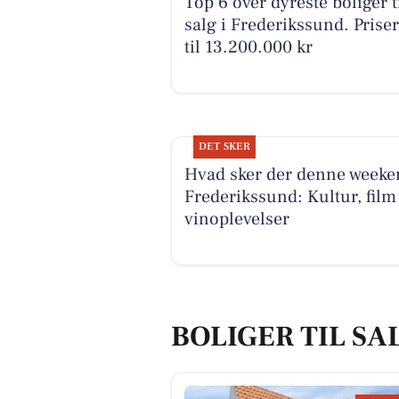
Top 6 over dyreste boliger t
salg i Frederikssund. Prise
til 13.200.000 kr
DET SKER
Hvad sker der denne weeke
Frederikssund: Kultur, film
vinoplevelser
BOLIGER TIL SA