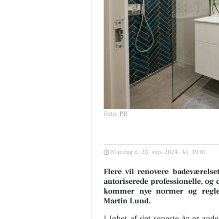
Foto: PR
Mandag d. 23. sep. 2024 - kl. 19:01
Flere vil renovere badeværelse
autoriserede professionelle, og 
kommer nye normer og regler, 
Martin Lund.
I løbet af det seneste år er and