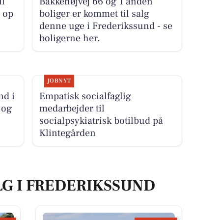
il
Bakkehøjvej 66 og 1 anden
r op
boliger er kommet til salg
denne uge i Frederikssund - se
boligerne her.
JOBNYT
nd i
Empatisk socialfaglig
 og
medarbejder til
socialpsykiatrisk botilbud på
Klintegården
LG I FREDERIKSSUND