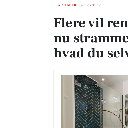
Flere vil renovere bad, men nu stramm
ARTIKLER
Lokalt nyt
Flere vil r
nu strammes
hvad du sel