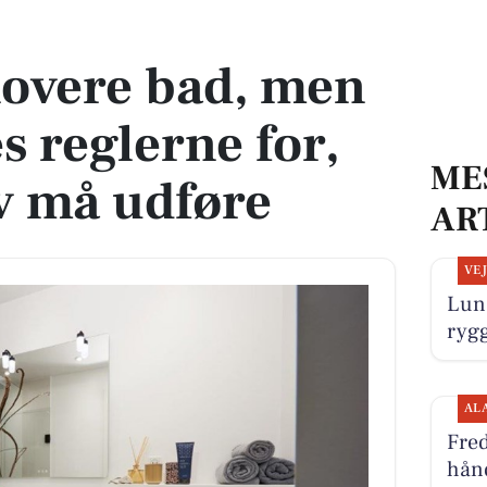
es reglerne for, hvad du selv må udføre
enovere bad, men
 reglerne for,
ME
v må udføre
AR
VE
Lun 
ryg
AL
Fre
hån