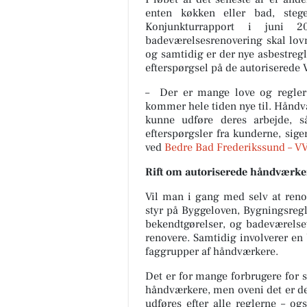
enten køkken eller bad, steg
Konjunkturrapport i juni
badeværelsesrenovering skal lov
og samtidig er der nye asbestregl
efterspørgsel på de autoriserede 
– Der er mange love og regler
kommer hele tiden nye til. Håndvæ
kunne udføre deres arbejde, 
efterspørgsler fra kunderne,
sige
ved
Bedre Bad Frederikssund – V
Rift om autoriserede håndværke
Vil man i gang med selv at reno
styr på Byggeloven, Bygningsregl
bekendtgørelser, og badeværelse
renovere. Samtidig involverer e
faggrupper af håndværkere.
Det er for mange forbrugere for 
håndværkere, men oveni det er de
udføres efter alle reglerne – o