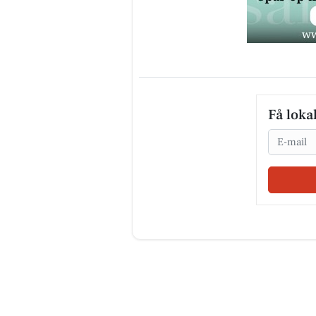
Få loka
Email