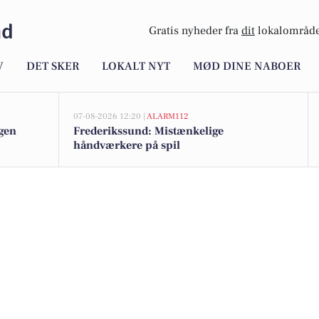
nd
Gratis nyheder fra
dit
lokalområde
V
DET SKER
LOKALT NYT
MØD DINE NABOER
07-08-2026 12:20 |
ALARM112
ggen
Frederikssund: Mistænkelige
håndværkere på spil