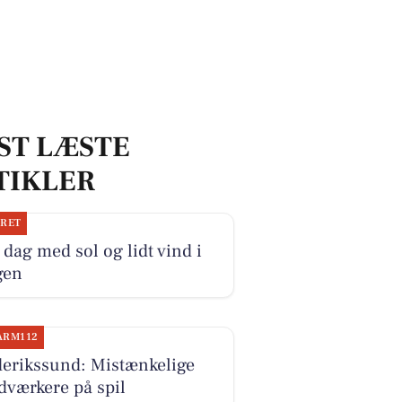
ST LÆSTE
TIKLER
JRET
dag med sol og lidt vind i
gen
ARM112
derikssund: Mistænkelige
dværkere på spil