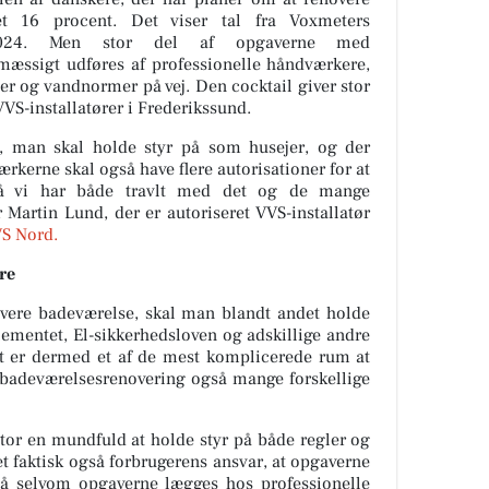
et 16 procent. Det viser tal fra Voxmeters
 2024. Men stor del af opgaverne med
mæssigt udføres af professionelle håndværkere,
er og vandnormer på vej. Den cocktail giver stor
VVS-installatører i Frederikssund.
, man skal holde styr på som husejer, og der
rkerne skal også have flere autorisationer for at
så vi har både travlt med det og de mange
r Martin Lund, der er autoriseret VVS-installatø
r
VS Nord.
re
vere badeværelse, skal man blandt andet holde
ementet, El-sikkerhedsloven og adskillige andre
t er dermed et af de mest komplicerede rum at
n badeværelsesrenovering også mange forskellige
stor en mundfuld at holde styr på både regler og
t faktisk også forbrugerens ansvar, at opgaverne
gså selvom opgaverne lægges hos professionelle