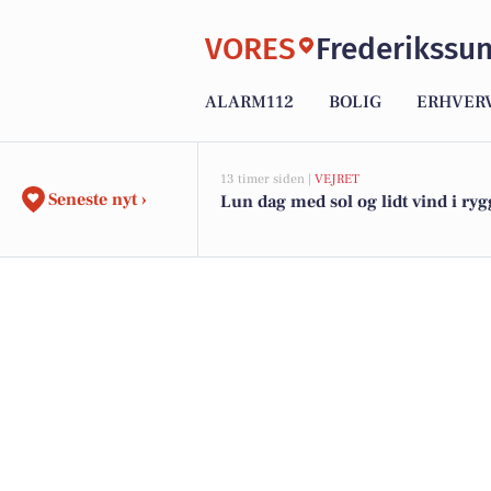
VORES
Frederikssu
ALARM112
BOLIG
ERHVER
13 timer siden |
VEJRET
Seneste nyt ›
Lun dag med sol og lidt vind i ry