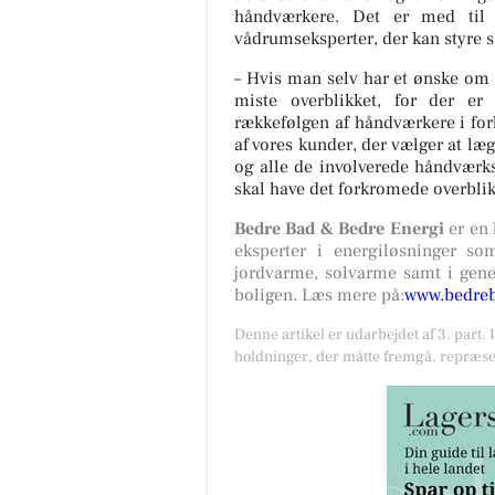
håndværkere. Det er med til 
vådrumseksperter, der kan styre 
– Hvis man selv har et ønske om
miste overblikket, for der e
rækkefølgen af håndværkere i forho
af vores kunder, der vælger at læg
og alle de involverede håndværks
skal have det forkromede overblik
Bedre Bad & Bedre Energi
er en
eksperter i energiløsninger so
jordvarme, solvarme samt i gene
boligen. Læs mere på:
www.bedreb
Denne artikel er udarbejdet af 3. part. 
holdninger, der måtte fremgå, repræse