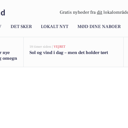
nd
Gratis nyheder fra
dit
lokalområde
V
DET SKER
LOKALT NYT
MØD DINE NABOER
18 timer siden |
VEJRET
r nye
Sol og vind i dag – men det holder tørt
 og omegn