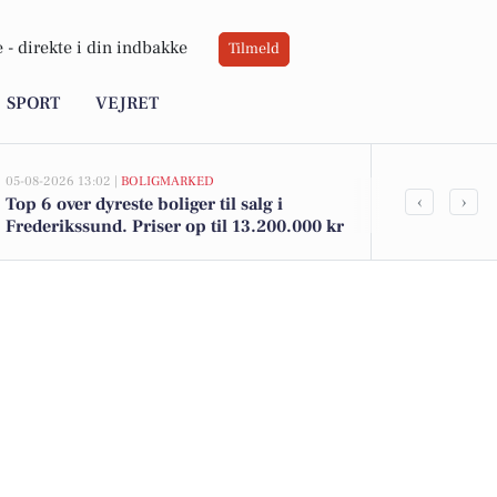
 -
direkte i din indbakke
Tilmeld
SPORT
VEJRET
05-08-2026 13:02 |
BOLIGMARKED
05-08-2026 13:01
‹
›
Top 6 over dyreste boliger til salg i
Bakkehøjvej 
Frederikssund. Priser op til 13.200.000 kr
kommet til s
Frederikssun