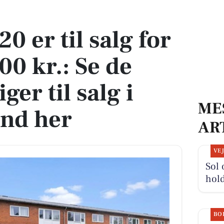
00 kr.: Se de billigste boliger til salg i Frederikssund her
 er til salg for
00 kr.: Se de
iger til salg i
ME
und her
AR
VE
Sol 
hold
BO