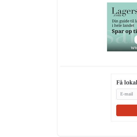
Få loka
Email