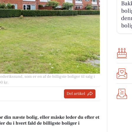
Bakk
boli
denn
boli
ederikssund, som er en af de billigste boliger til salg i
0 kr.
Del artikel
r din næste bolig, eller måske leder du efter et
 du i hvert fald de billigste boliger i