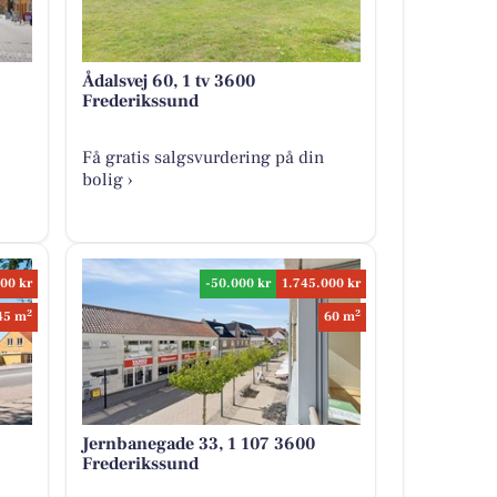
Ådalsvej 60, 1 tv 3600
Frederikssund
Få gratis salgsvurdering på din
bolig ›
00 kr
-50.000 kr
1.745.000 kr
2
2
45 m
60 m
Jernbanegade 33, 1 107 3600
Frederikssund