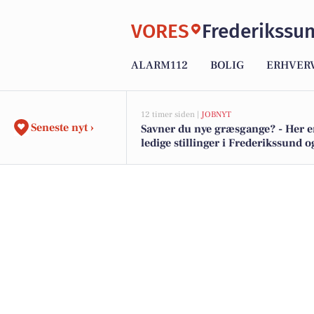
VORES
Frederikssu
ALARM112
BOLIG
ERHVER
12 timer siden |
JOBNYT
Seneste nyt ›
Savner du nye græsgange? - Her e
ledige stillinger i Frederikssund