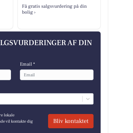
Få gratis salgsvurdering på din
bolig ›
ALGSVURDERINGER AF DIN
Email *
re lokale
Bliv kontaktet
e vil kontakte dig