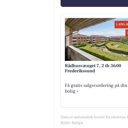
1.895.0
Rådhusvænget 7, 2 th 3600
Frederikssund
Få gratis salgsvurdering på din
bolig ›
Data er automatisk hentet fra eksterne 
Kilde: Boliga