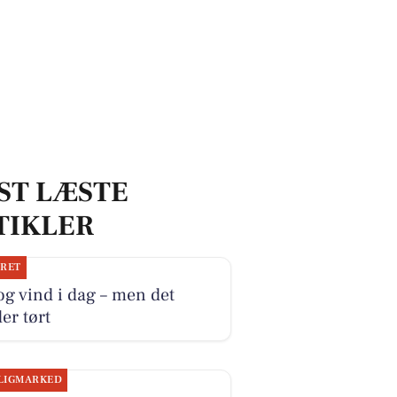
ST LÆSTE
TIKLER
JRET
og vind i dag – men det
er tørt
LIGMARKED