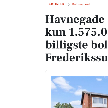
Havnegade 20 er til salg for kun 1.575.0
ARTIKLER
Boligmarked
Havnegade 20
kun 1.575.0
billigste bol
Frederikss