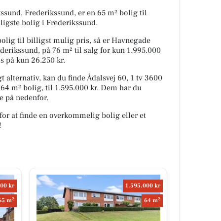
sund, Frederikssund, er en 65 m² bolig til
lligste bolig i Frederikssund.
olig til billigst mulig pris, så er Havnegade
derikssund, på 76 m² til salg for kun 1.995.000
is på kun 26.250 kr.
alternativ, kan du finde Ådalsvej 60, 1 tv 3600
64 m² bolig, til 1.595.000 kr. Dem har du
e på nedenfor.
for at finde en overkommelig bolig eller et
!
00 kr
1.595.000 kr
2
2
65 m
64 m