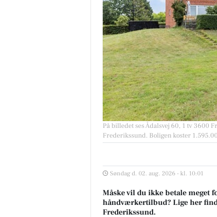
På billedet ses Ådalsvej 60, 1 tv 3600 Fr
Frederikssund. Boligen koster 1.595.00
Søndag d. 02. aug. 2026 - kl. 10:01
Måske vil du ikke betale meget fo
håndværkertilbud? Lige her finder
Frederikssund.