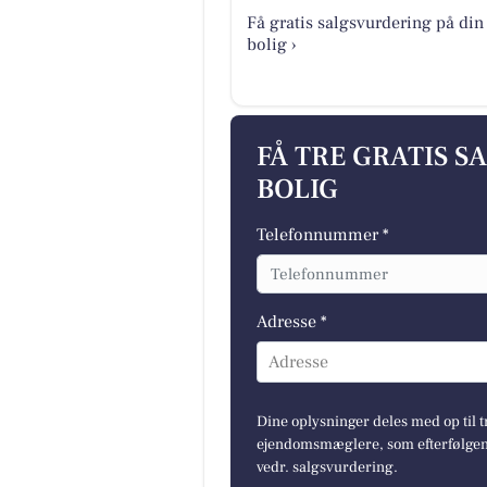
Få gratis salgsvurdering på din
bolig ›
FÅ TRE GRATIS S
BOLIG
Telefonnummer *
Adresse *
Adresse
Dine oplysninger deles med op til t
ejendomsmæglere, som efterfølgend
vedr. salgsvurdering.