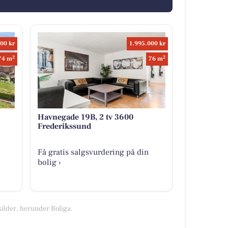
00 kr
1.995.000 kr
2
2
74 m
76 m
Havnegade 19B, 2 tv 3600
Frederikssund
Få gratis salgsvurdering på din
bolig ›
kilder, herunder Boliga.