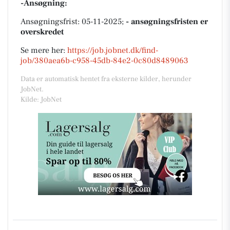
-Ansøgning:
Ansøgningsfrist: 05-11-2025;
- ansøgningsfristen er
overskredet
Se mere her:
https://job.jobnet.dk/find-
job/380aea6b-c958-45db-84e2-0c80d8489063
Data er automatisk hentet fra eksterne kilder, herunder
JobNet.
Kilde: JobNet