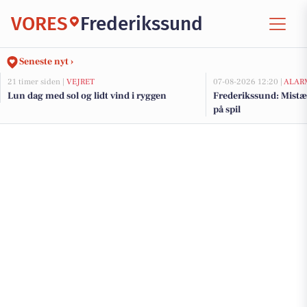
VORES
Frederikssund
Seneste nyt ›
21 timer siden |
VEJRET
07-08-2026 12:20 |
ALAR
Lun dag med sol og lidt vind i ryggen
Frederikssund: Mist
på spil