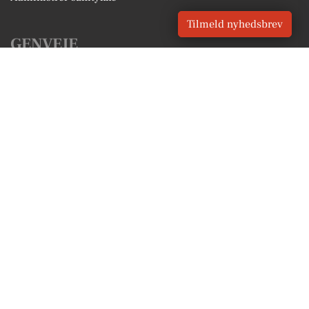
Tilmeld nyhedsbrev
GENVEJE
Seneste nyt fra Frederikssund
Vores lokale erhverv
Kalenderen for Frederikssund
Fakta om Frederikssund
Erhvervsartikler
Frederikssund Kommune
Få en gratis salgsvurdering
Sponsoreret indhold
Vores Digital © 2026