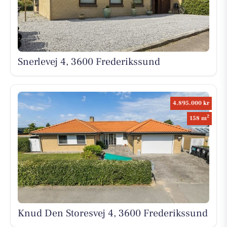
Snerlevej 4, 3600 Frederikssund
4.895.000 kr
2
158 m
Knud Den Storesvej 4, 3600 Frederikssund