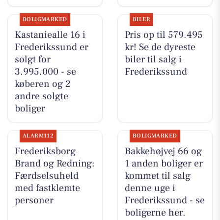
BOLIGMARKED
BILER
Kastaniealle 16 i
Pris op til 579.495
Frederikssund er
kr! Se de dyreste
solgt for
biler til salg i
3.995.000 - se
Frederikssund
køberen og 2
andre solgte
boliger
ALARM112
BOLIGMARKED
Frederiksborg
Bakkehøjvej 66 og
Brand og Redning:
1 anden boliger er
Færdselsuheld
kommet til salg
med fastklemte
denne uge i
personer
Frederikssund - se
boligerne her.