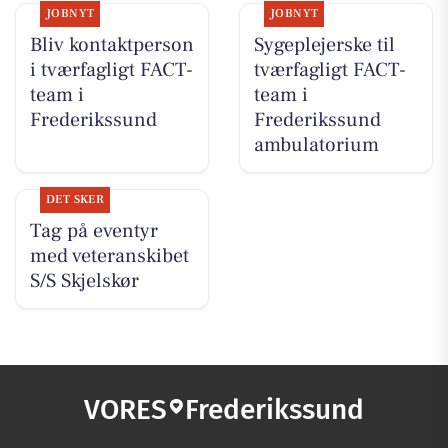
JOBNYT
JOBNYT
Bliv kontaktperson
Sygeplejerske til
i tværfagligt FACT-
tværfagligt FACT-
team i
team i
Frederikssund
Frederikssund
ambulatorium
DET SKER
Tag på eventyr
med veteranskibet
S/S Skjelskør
VORES
Frederikssund