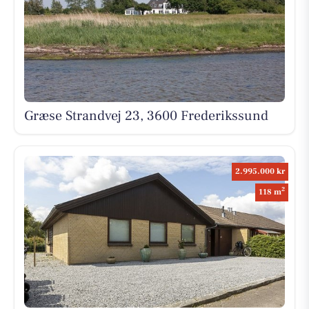
Græse Strandvej 23, 3600 Frederikssund
2.995.000 kr
2
118 m