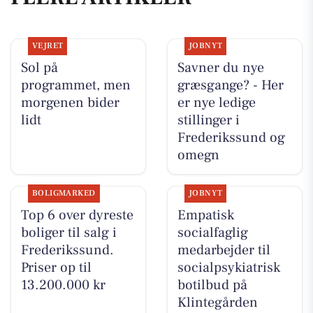
VEJRET
JOBNYT
Sol på
Savner du nye
programmet, men
græsgange? - Her
morgenen bider
er nye ledige
lidt
stillinger i
Frederikssund og
omegn
BOLIGMARKED
JOBNYT
Top 6 over dyreste
Empatisk
boliger til salg i
socialfaglig
Frederikssund.
medarbejder til
Priser op til
socialpsykiatrisk
13.200.000 kr
botilbud på
Klintegården