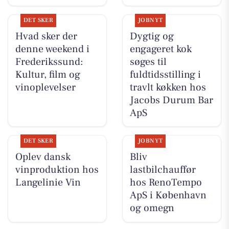
DET SKER
JOBNYT
Hvad sker der
Dygtig og
denne weekend i
engageret kok
Frederikssund:
søges til
Kultur, film og
fuldtidsstilling i
vinoplevelser
travlt køkken hos
Jacobs Durum Bar
ApS
DET SKER
JOBNYT
Oplev dansk
Bliv
vinproduktion hos
lastbilchauffør
Langelinie Vin
hos RenoTempo
ApS i København
og omegn