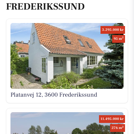
FREDERIKSSUND
3.295.000 kr
2
95 m
Platanvej 12, 3600 Frederikssund
11.495.000 kr
2
276 m