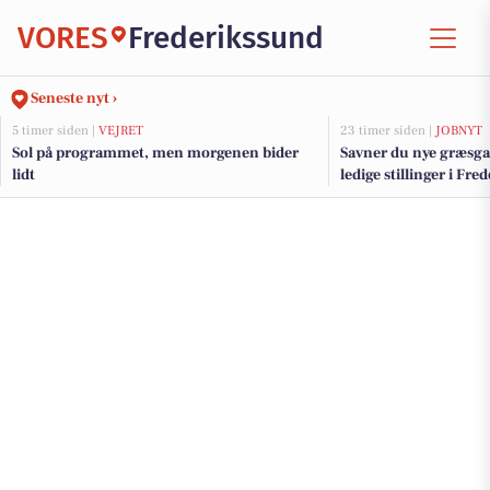
VORES
Frederikssund
Seneste nyt ›
5 timer siden |
VEJRET
23 timer siden |
JOBNYT
Sol på programmet, men morgenen bider
Savner du nye græsga
lidt
ledige stillinger i F