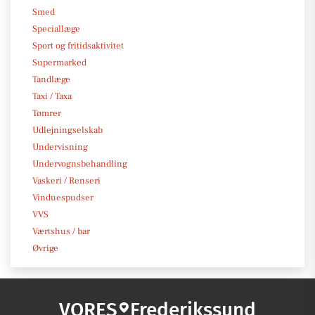
Smed
Speciallæge
Sport og fritidsaktivitet
Supermarked
Tandlæge
Taxi / Taxa
Tømrer
Udlejningselskab
Undervisning
Undervognsbehandling
Vaskeri / Renseri
Vinduespudser
VVS
Værtshus / bar
Øvrige
VORES
Frederikssund