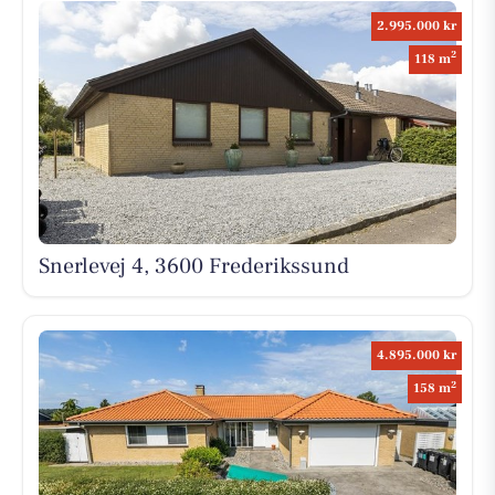
2.995.000 kr
2
118 m
Snerlevej 4, 3600 Frederikssund
4.895.000 kr
2
158 m