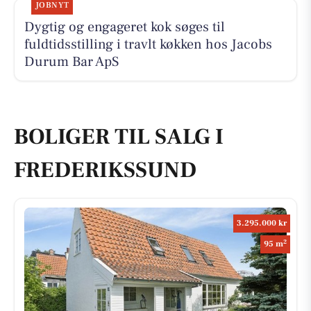
JOBNYT
Dygtig og engageret kok søges til
fuldtidsstilling i travlt køkken hos Jacobs
Durum Bar ApS
BOLIGER TIL SALG I
FREDERIKSSUND
3.295.000 kr
2
95 m