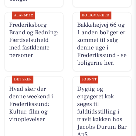
ALARM112
BOLIGMARKED
Frederiksborg
Bakkehøjvej 66 og
Brand og Redning:
1 anden boliger er
Færdselsuheld
kommet til salg
med fastklemte
denne uge i
personer
Frederikssund - se
boligerne her.
DET SKER
JOBNYT
Hvad sker der
Dygtig og
denne weekend i
engageret kok
Frederikssund:
søges til
Kultur, film og
fuldtidsstilling i
vinoplevelser
travlt køkken hos
Jacobs Durum Bar
ApS