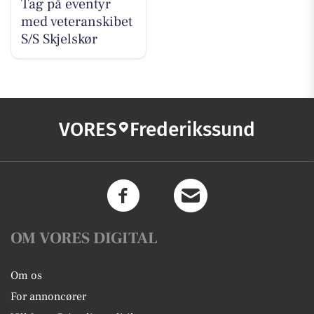
Tag på eventyr
med veteranskibet
S/S Skjelskør
VORES
Frederikssund
OM VORES DIGITAL
Om os
For annoncører