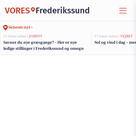
VORES
Frederikssund
Seneste nyt ›
11 timer siden |
JOBNYT
17 timer siden |
VEJRET
Savner du nye græsgange? - Her er nye
Sol og vind i dag – me
ledige stillinger i Frederikssund og omegn