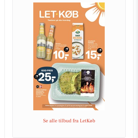
Se alle tilbud fra LetKøb