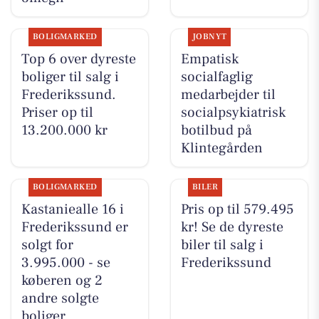
BOLIGMARKED
JOBNYT
Top 6 over dyreste
Empatisk
boliger til salg i
socialfaglig
Frederikssund.
medarbejder til
Priser op til
socialpsykiatrisk
13.200.000 kr
botilbud på
Klintegården
BOLIGMARKED
BILER
Kastaniealle 16 i
Pris op til 579.495
Frederikssund er
kr! Se de dyreste
solgt for
biler til salg i
3.995.000 - se
Frederikssund
køberen og 2
andre solgte
boliger