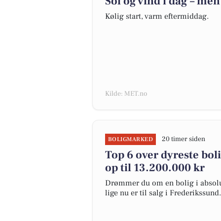
Sol og vind i dag – men
Kølig start, varm eftermiddag.
Kilde: MET.no
20 timer siden
BOLIGMARKED
Top 6 over dyreste boli
op til 13.200.000 kr
Drømmer du om en bolig i absolut
lige nu er til salg i Frederikssund.