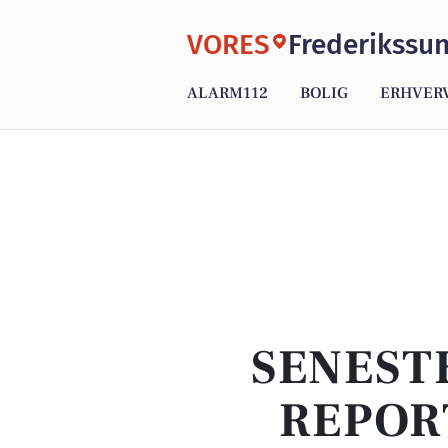
VORES
Frederikssu
ALARM112
BOLIG
ERHVER
SENEST
REPOR