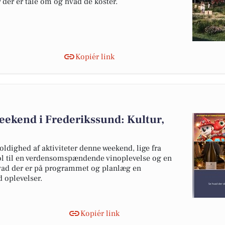
r der er tale om og hvad de koster.
Kopiér link
eekend i Frederikssund: Kultur,
ldighed af aktiviteter denne weekend, lige fra
l til en verdensomspændende vinoplevelse og en
 hvad der er på programmet og planlæg en
 oplevelser.
Kopiér link