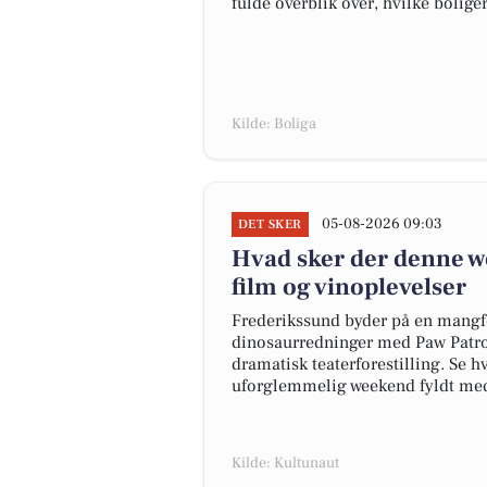
fulde overblik over, hvilke bolige
Kilde: Boliga
05-08-2026 09:03
DET SKER
Hvad sker der denne w
film og vinoplevelser
Frederikssund byder på en mangfo
dinosaurredninger med Paw Patro
dramatisk teaterforestilling. Se
uforglemmelig weekend fyldt med
Kilde: Kultunaut