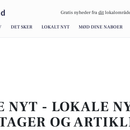
nd
Gratis nyheder fra
dit
lokalområde
V
DET SKER
LOKALT NYT
MØD DINE NABOER
E NYT - LOKALE N
TAGER OG ARTIKL