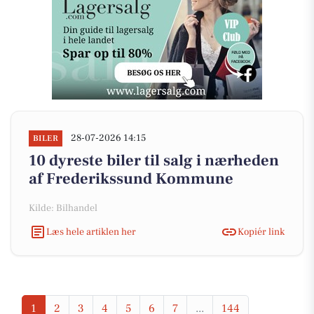
28-07-2026 14:15
BILER
10 dyreste biler til salg i nærheden
af Frederikssund Kommune
Kilde: Bilhandel
Læs hele artiklen her
Kopiér link
1
2
3
4
5
6
7
...
144